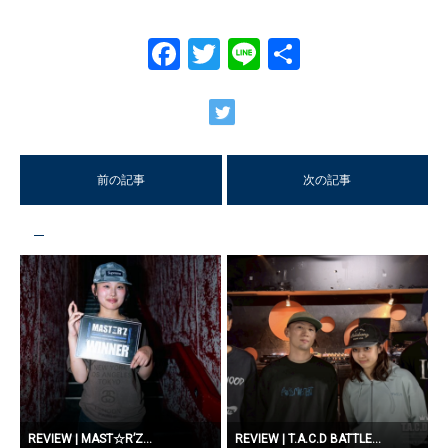
Facebook
Twitter
Line
共
有
前の記事
次の記事
REVIEW | MAST☆R’Z...
REVIEW | T.A.C.D BATTLE...