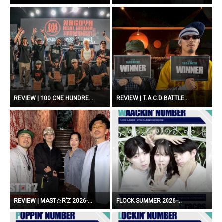
REVIEW | 100 ONE HUNDRE...
REVIEW | T.A.C.D BATTLE...
REVIEW | MAST☆R’Z 2026-...
FLOCK SUMMER 2026 ̵...