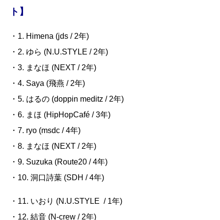
ト】
・1. Himena (jds / 2
年
)
・2. ゆら
(N.U.STYLE / 2
年
)
・3. まなほ
(NEXT / 2
年
)
・4. Saya (
飛燕
/ 2
年
)
・5. はるの
(doppin meditz / 2
年
)
・6. まほ
(HipHopCafé / 3
年
)
・7. ryo (msdc / 4
年
)
・8. まなほ
(NEXT / 2
年
)
・9. Suzuka (Route20 / 4
年
)
・10.
洞口詩葉
(SDH / 4
年
)
・11. いおり
(N.U.STYLE
/ 1
年
)
・12. 結音
(N-crew / 2
年
)