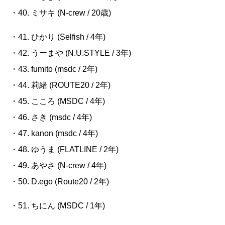
・40. ミサキ
(N-crew / 20
歳
)
・41. ひかり
(Selfish / 4
年
)
・42. うーまや
(N.U.STYLE / 3
年
)
・43.
fumito (msdc / 2
年
)
・44. 莉緒
(ROUTE20 / 2
年
)
・45.
こころ (MSDC / 4
年
)
・46.
さき (msdc / 4
年
)
・47.
kanon (msdc / 4
年
)
・48. ゆうま
(FLATLINE / 2
年
)
・49. あやさ
(N-crew / 4
年
)
・50. D.ego
(Route20 / 2
年
)
・51. ちにん
(MSDC / 1
年
)