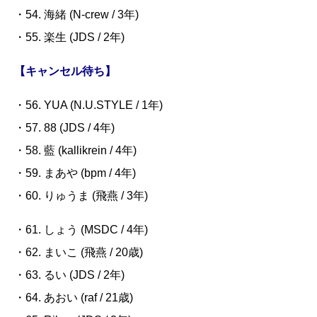
・54. 海緒
(N-crew / 3
年
)
・55. 楽生
(JDS / 2
年
)
【キャンセル待ち】
・56.
YUA (N.U.STYLE / 1
年
)
・57.
88 (JDS / 4
年
)
・58. 藍
(kallikrein / 4
年
)
・59.
まあや
(bpm / 4
年
)
・60. りゅうま
(
飛燕
/ 3
年
)
・61. しょう
(MSDC / 4
年
)
・62. まいこ
(
飛燕
/ 20
歳
)
・63. るい
(JDS / 2
年
)
・64. あおい
(raf / 21
歳
)