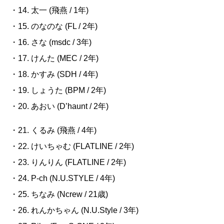
・14. 太一
(
飛燕
/ 1
年
)
・15. のなのな
(FL / 2
年
)
・16. さな
(msdc / 3
年
)
・17. けんた
(MEC / 2
年
)
・18. かすみ
(SDH / 4
年
)
・19. しょうた
(BPM / 2
年
)
・20.
あおい
(D’haunt / 2
年
)
・21. くるみ
(
飛燕
/ 4
年
)
・22. けいちゃむ
(FLATLINE / 2
年
)
・23. りんりん
(FLATLINE / 2
年
)
・24. P-ch (N.U.STYLE / 4
年
)
・25. ちなみ
(Ncrew / 21
歳
)
・26. れんかちゃん
(N.U.Style / 3
年
)