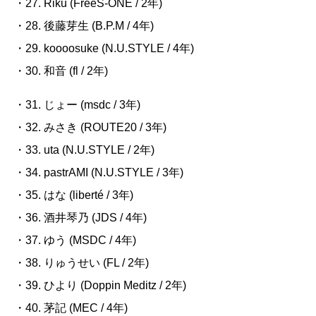
・27. Riku (FreeS-ONE / 2
年
)
・28. 後藤芽生
(B.P.M / 4
年
)
・29. koooosuke (N.U.STYLE / 4
年
)
・30.
和音
(fl / 2
年
)
・31. じょー
(msdc / 3
年
)
・32. みさき
(ROUTE20 / 3
年
)
・33. uta (N.U.STYLE / 2
年
)
・34. pastrAMI (N.U.STYLE / 3
年
)
・35. はな
(liberté / 3
年
)
・36. 酒井琴乃
(JDS / 4
年
)
・37. ゆう
(MSDC / 4
年
)
・38. りゅうせい
(FL / 2
年
)
・39.
ひより
(Doppin Meditz / 2
年
)
・40. 茅記
(MEC / 4
年
)