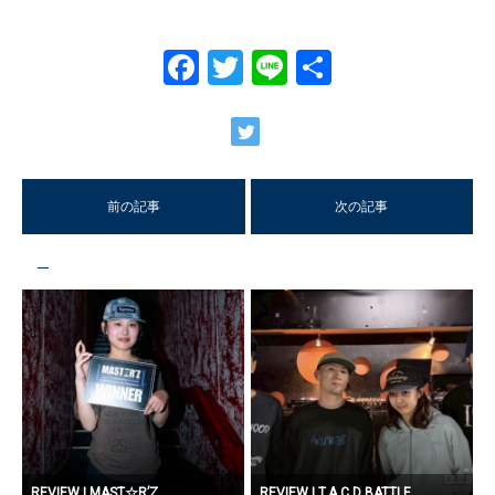
Facebook
Twitter
Line
共
有
前の記事
次の記事
REVIEW | MAST☆R’Z...
REVIEW | T.A.C.D BATTLE...