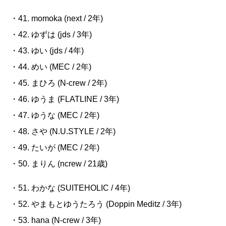
・41.
momoka (next / 2
年
)
・42. ゆずは
(jds / 3
年
)
・43. ゆい
(jds / 4
年
)
・44. めい
(MEC / 2
年
)
・45. まひろ
(N-crew / 2
年
)
・46. ゆうま
(FLATLINE / 3
年
)
・47. ゆうな
(MEC / 2
年
)
・48. さや
(N.U.STYLE / 2
年
)
・49.
たいが
(MEC / 2
年
)
・50. まりん
(ncrew / 21
歳
)
・51. わかな
(SUITEHOLIC / 4
年
)
・52. やまもとゆうたろう
(Doppin Meditz / 3
年
)
・53.
hana (N-crew / 3
年
)