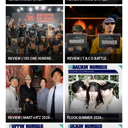
REVIEW | 100 ONE HUNDRE...
REVIEW | T.A.C.D BATTLE...
REVIEW | MAST☆R’Z 2026-...
FLOCK SUMMER 2026 ̵...