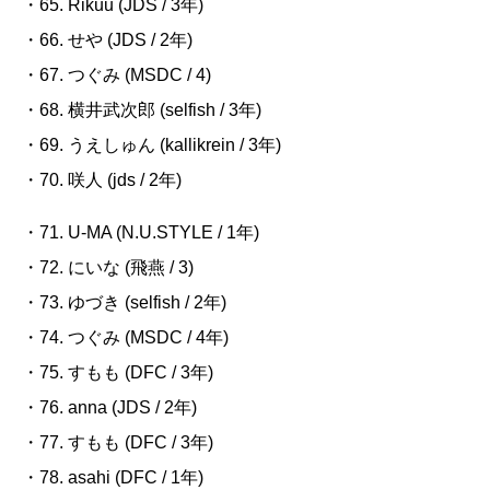
・65.
Rikuu (JDS / 3
年
)
・66. せや
(JDS / 2
年
)
・67. つぐみ
(MSDC / 4)
・68. 横井武次郎
(selfish / 3
年
)
・69.
うえしゅん
(kallikrein / 3
年
)
・70. 咲人
(jds / 2
年
)
・71.
U-MA (N.U.STYLE / 1
年
)
・72. にいな
(
飛燕
/ 3)
・73. ゆづき
(selfish / 2
年
)
・74. つぐみ
(MSDC / 4
年
)
・75. すもも
(DFC / 3
年
)
・76.
anna (JDS / 2
年
)
・77. すもも
(DFC / 3
年
)
・78.
asahi (DFC / 1
年
)