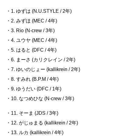
・1.
ゆずは
(N.U.STYLE / 2
年
)
・2. みずほ
(MEC / 4
年
)
・3. Rio (N-crew / 3
年
)
・4. ユウヤ
(MEC / 4
年
)
・5. はると
(DFC / 4
年
)
・6. まーさ
(
カリクレイン
/ 2
年
)
・7. ゆいのじょー
(kallikrein / 2
年
)
・8. すみれ
(B.P.M / 4
年
)
・9. ゆうだい
(DFC / 1
年
)
・10. なつめひな
(N-crew / 3
年
)
・11.
そーま
(JDS / 3
年
)
・12. がじゅまる
(kallikrein / 2
年
)
・13. ルカ
(kallikrein / 4
年
)