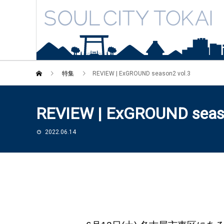
特集
REVIEW | ExGROUND season2 vol.3
REVIEW | ExGROUND seaso
2022.06.14