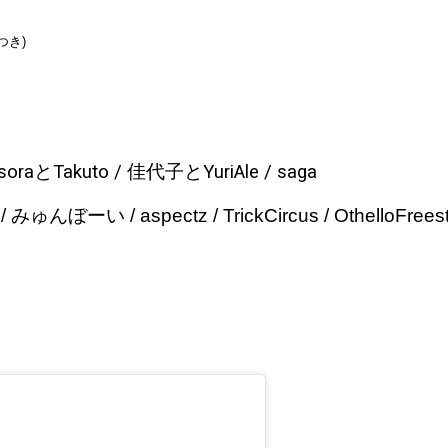
なつき)
soraとTakuto / 佳代子とYuriAle / saga
 みゅんぼーい / aspectz / TrickCircus / OthelloFr