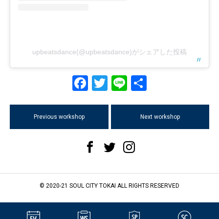
upbeatsdance(@upbeatsdance)がシェアした投稿
Facebook
Twitter
Line
共
有
Previous workshop
Next workshop
© 2020-21 SOUL CITY TOKAI ALL RIGHTS RESERVED