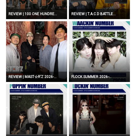
REVIEW | 100 ONE HUNDRE...
REVIEW | T.A.C.D BATTLE...
REVIEW | MAST☆R’Z 2026-...
FLOCK SUMMER 2026 ̵...