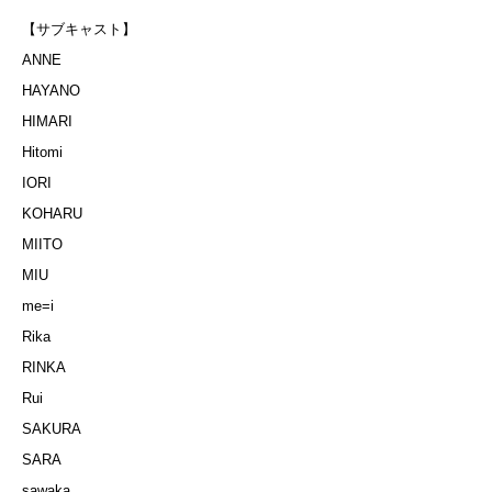
【サブキャスト】
ANNE
HAYANO
HIMARI
Hitomi
IORI
KOHARU
MIITO
MIU
me=i
Rika
RINKA
Rui
SAKURA
SARA
sawaka