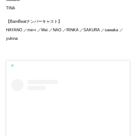
TINA
【BarnBeatナンバーキャスト】
HAYANO ／me=i ／Mei ／NAO ／RINKA ／SAKURA ／sawaka ／
yukina