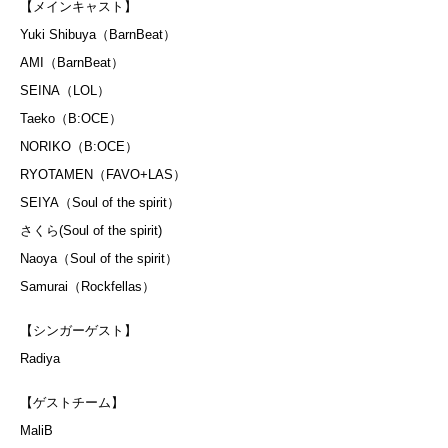
【メインキャスト】
Yuki Shibuya（BarnBeat）
AMI（BarnBeat）
SEINA（LOL）
Taeko（B:OCE）
NORIKO（B:OCE）
RYOTAMEN（FAVO+LAS）
SEIYA（Soul of the spirit）
さくら(Soul of the spirit)
Naoya（Soul of the spirit）
Samurai（Rockfellas）
【シンガーゲスト】
Radiya
【ゲストチーム】
MaliB