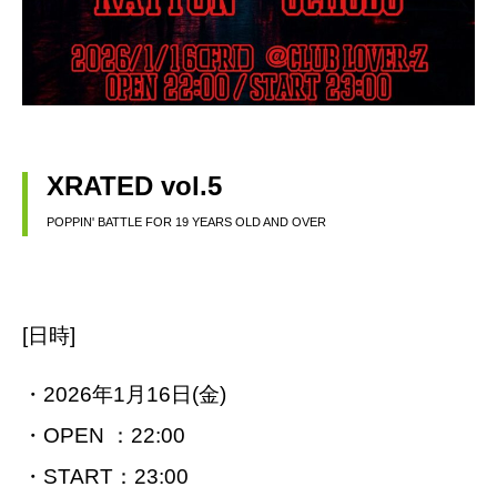
XRATED vol.5
POPPIN' BATTLE FOR 19 YEARS OLD AND OVER
[日時]
・2026年1月16日(金)
・OPEN ：22:00
・START：23:00