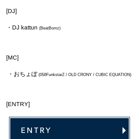
[DJ]
・DJ kattun
(BeatBomz)
[MC]
・おちょぼ
(058FunkstarZ / OLD CRONY / CUBIC EQUATION)
[ENTRY]