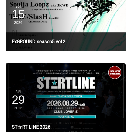
8月
15
2026
ExGROUND season5 vol.2
8月
29
2026
ST☆RT LINE 2026