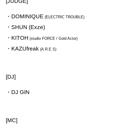
[JUDGE]
・DOMINIQUE
(ELECTRIC TROUBLE)
・SHUN (Exze)
・KITOH
(studio FORCE / Gold Actor)
・KAZUfreak
(A.R.E.S)
[DJ]
・DJ GIN
[MC]