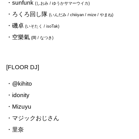
・sunfunk
(しおみ / ゆうかサマーウイカ)
・ろくろ回し隊
(いんだみ / chiiiyan / mize / やまね)
・磯卓
(いそたく / isoTak)
・空樂氣
(岡 / なつき)
[FLOOR DJ]
・@kihito
・idonity
・Mizuyu
・マジックおじさん
・里奈