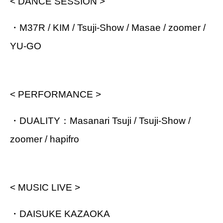
< DANCE SESSION >
・M37R / KIM / Tsuji-Show / Masae / zoomer /
YU-GO
< PERFORMANCE >
・DUALITY：Masanari Tsuji / Tsuji-Show /
zoomer / hapifro
< MUSIC LIVE >
・DAISUKE KAZAOKA