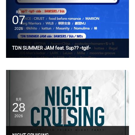
8月
07
2026
TDN SUMMER JAM feat. Sup?? -tgif-
8月
28
2026