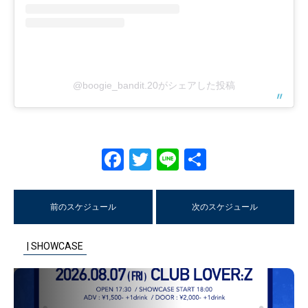
@boogie_bandit.20がシェアした投稿
Facebook
Twitter
Line
共
有
前のスケジュール
次のスケジュール
| SHOWCASE