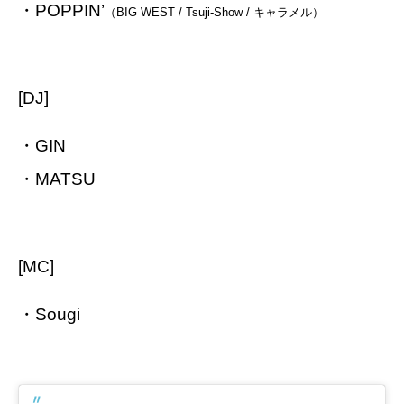
・POPPIN’
（
BIG WEST / Tsuji-Show /
キャラメル）
[DJ]
・GIN
・MATSU
[MC]
・Sougi